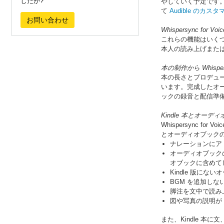
したか?
やしていく予定です。すでに
て
Audible のカ
お問い合わせ
Whispersync f
これらの機能はいく
本人の読み上げまた
本の制作から Whispe
本の長さとプロデュー
います。完成したオー
ックの録音と配信準備が行わ
Kindle 本とオ
Whispersync
とオーディオブック
ナレーションにア
オーディオブック
オブックに含めて
Kindle 版に
BGM を追加し
脚注を文中で読み
図や写真の説明が
また、Kindle 