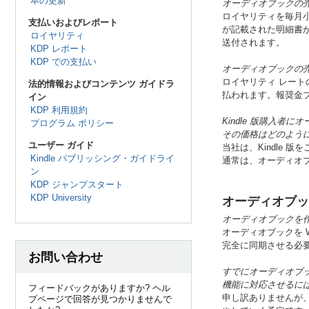
本の更新
オーディオブックの
ロイヤリティを毎月小切
支払いおよびレポート
が記載された明細書が
ロイヤリティ
送付されます。
KDP レポート
KDP での支払い
オーディオブックの
ロイヤリティ レート
法的情報およびコンテンツ ガイドラ
払われます。報奨金
イン
KDP 利用規約
Kindle 版購入
プログラム ポリシー
その価格はどのよう
ユーザー ガイド
当社は、Kindle 版を
Kindle パブリッシング・ガイドライ
通常は、オーディオ
ン
KDP ジャンプスタート
KDP University
オーディオブックの 
オーディオブックを作成し、
オーディオブックを W
完全に同期させる必
お問い合わせ
すでにオーディオブック形式
機能に対応させるに
フィードバックがありますか? ヘル
申し訳ありませんが
プページで回答が見つかりませんで