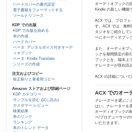
オーディオブックの読者を
ハードカバーの書式設定
Kindle の新しい機能
電子書籍をフォーマットする
ツールとリソース
ACX では、プロフ
KDP での出版
す。ACX では、
KDP で出版を始める
タジオをご紹介していま
本の作成
ーにオーディオブック
ハードカバー
ベータ: デジタルボイス付きオーデ
また、オーディオブックに
ィオブック
ックを期間限定の割引価
ベータ: Kindle Translate
ブックとを、端末上でス
シリーズの作成
ナレーターが現在読み
注文およびコピー
ACX の詳細について
校正刷りと著者用コピー
Amazon ストアおよび詳細ページ
ACX でのオ
KDP カテゴリー
サンプルを読む (試し読み)
ナレーターを選ぶこ
カスタマー レビュー
はい。ナレーターを選
検索結果
オーディオブックの制
本のリンク
ー/プロデューサー
ランキング
いただきます。
本のトレンド データ