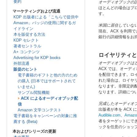
要約
オーディオブックの
ほとんどの場合はプ
マーケティングおよび流通
す。
KDP 出版者による「こちらで提供中
Amazon」バッジの使用に関するガ
米国に居住していない
イドライン
現在、ACX を利用
本を販促する方法
銀行の詳細情報をお持
KDP セレクト
著者セントラル
A+ コンテンツ
ロイヤリティと
Advertising for KDP books
オーディオブックは
外部流通
ACX では、オーディオ
販促のヒント
を配信できます。ロ
電子書籍のギフトと他の方のため
れた場合は、ロイヤリ
の購入 (日本ではサポートされて
なります。非限定的配
いません)
なります。詳細につ
サンプル閲覧機能
ACX によるオーディオブック配
完成したオーディオ
信
出版者が本を ACX
Amazon 文学コンテスト
Audible.com
、
Amazo
電子書籍をキャンペーンの対象に推
者をターゲットにで
薦する (Beta)
ックを任意のショッ
本およびシリーズの更新