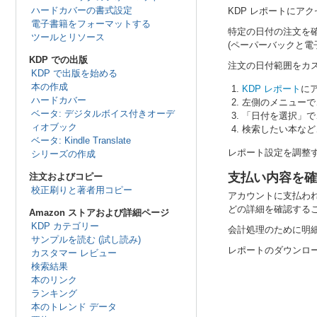
ハードカバーの書式設定
KDP レポートにア
電子書籍をフォーマットする
特定の日付の注文を
ツールとリソース
(ペーパーバックと電
KDP での出版
注文の日付範囲をカ
KDP で出版を始める
本の作成
KDP レポート
に
ハードカバー
左側のメニューで
ベータ: デジタルボイス付きオーデ
「日付を選択」で
ィオブック
検索したい本など
ベータ: Kindle Translate
レポート設定を調整
シリーズの作成
支払い内容を確
注文およびコピー
校正刷りと著者用コピー
アカウントに支払わ
どの詳細を確認する
Amazon ストアおよび詳細ページ
KDP カテゴリー
会計処理のために明
サンプルを読む (試し読み)
レポートのダウンロ
カスタマー レビュー
検索結果
本のリンク
ランキング
本のトレンド データ