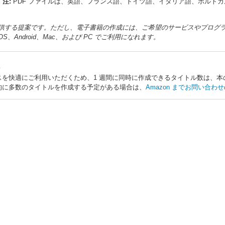
)
注:
PDF ファイルは、英語、フランス語、ドイツ語、イタリア語、ポルト
 が提供する提案です。ただし、電子書籍の作成には、ご希望のサービスやプロ
は、iOS、Android、Mac、および PC でご利用になれます。
を快適にご利用いただくため、1 週間に同時に作成できるタイトル数は、本のフ
的に多数のタイトルを作成する予定がある場合は、
Amazon までお問い合わせ