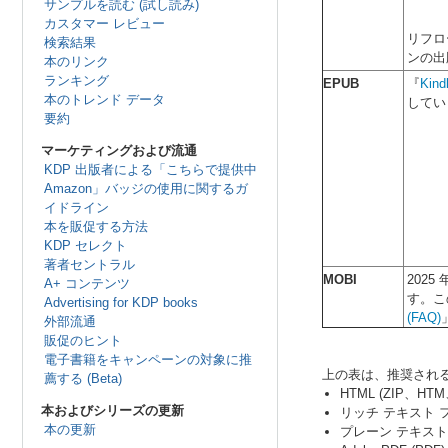
サンプルを読む (試し読み)
カスタマー レビュー
リフロ
検索結果
ンの出
本のリンク
ランキング
EPUB
『
Ki
本のトレンド データ
してい
要約
マーケティングおよび流通
KDP 出版者による「こちらで提供中
Amazon」バッジの使用に関するガ
イドライン
本を販促する方法
KDP セレクト
著者セントラル
MOBI
202
A+ コンテンツ
す。こ
Advertising for KDP books
(FAQ)
外部流通
販促のヒント
電子書籍をキャンペーンの対象に推
上の表は、推奨され
薦する (Beta)
HTML (ZIP、HT
本およびシリーズの更新
リッチ テキスト フ
本の更新
プレーン テキスト (