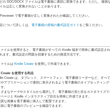
どの DOC/DOCX ファイルは電子書籍に適切に変換できます。ただし、複雑
イルは正しく変換されないことがあります。
le Previewer で電子書籍が正しく変換されたか確認してください。
定について詳しくは、
電子書籍の原稿の書式設定ガイド
をご覧ください。
 ファイルを使用すると、電子書籍がすべての Kindle 端末で簡単に書式設定さ
れます。書式設定の問題を回避するための推奨方法です。
 ファイルは
Kindle Create
を使用して作成できます。
le Create を使用する利点
ndle Create は、タブレット、スマートフォン、電子書籍リーダーなど、すべての 
末やアプリケーションで適切に表示されるよう電子書籍のタイプセッティング
ます。
まざまなテーマやスタイルから選択して、電子書籍の見た目をカスタマイズで
ページと Kindle インタラクティブ目次を簡単に作成できます。
画質な画像を電子書籍に挿入して配置できます。
版前に電子書籍のプレビューを確認できます。