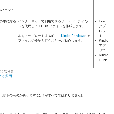
のバージョ
式の本に対応
インターネットで利用できるサードパーティ ツー
Fire
ルを使用して EPUB ファイルを作成します。
タブ
レッ
本をアップロードする前に、
Kindle Previewer
で
ト
ファイルの検証を行うことをお勧めします。
Kindle
アプ
リ**
Kindle
E Ink
なくなりま
られる質問
以下のものがあります (これがすべてではありません)。