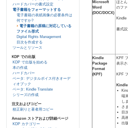
Microsoft
ほとん
ハードカバーの書式設定
Word
のファ
電子書籍をフォーマットする
(DOC/DOCX)
電子書籍の表紙画像の必要条件は
Kind
何ですか?
電子書籍の原稿に対応している
書式設
ファイル形式
Digital Rights Management
目次を作成する
ツールとリソース
KDP での出版
Kindle
KPF
KDP で出版を始める
Package
表示さ
本の作成
Format
ハードカバー
(KPF)
KPF
ベータ: デジタルボイス付きオーデ
ィオブック
Kind
ベータ: Kindle Translate
Ki
シリーズの作成
端
し
注文およびコピー
さ
校正刷りと著者用コピー
目次
高
Amazon ストアおよび詳細ページ
出
KDP カテゴリー