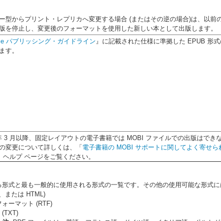
ー型からプリント・レプリカへ変更する場合 (またはその逆の場合)は、以前
版を停止し、変更後のフォーマットを使用した新しい本として出版します。
ndle パブリッシング・ガイドライン
』に記載された仕様に準拠した EPUB 形
ます。
5 年 3 月以降、固定レイアウトの電子書籍では MOBI ファイルでの出版はでき
の変更について詳しくは、「
電子書籍の MOBI サポートに関してよく寄せ
」ヘルプ ページをご覧ください。
る形式と最も一般的に使用される形式の一覧です。その他の使用可能な形式には
M、または HTML)
ォーマット (RTF)
TXT)