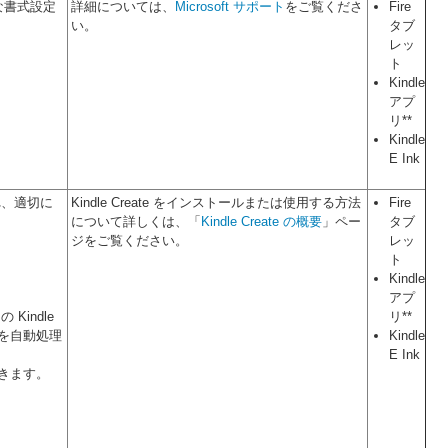
な書式設定
詳細については、
Microsoft サポート
をご覧くださ
Fire
い。
タブ
レッ
ト
Kindle
アプ
リ**
Kindle
E Ink
れ、適切に
Kindle Create をインストールまたは使用する方法
Fire
について詳しくは、「
Kindle Create の概要
」ペー
タブ
ジをご覧ください。
レッ
ト
Kindle
アプ
Kindle
リ**
を自動処理
Kindle
E Ink
きます。