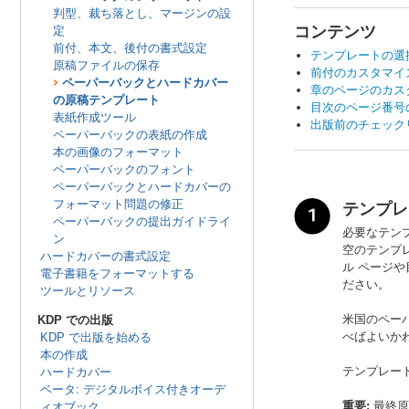
判型、裁ち落とし、マージンの設
コンテンツ
定
前付、本文、後付の書式設定
テンプレートの選
原稿ファイルの保存
前付のカスタマイ
ペーパーバックとハードカバー
章のページのカス
の原稿テンプレート
目次のページ番号
表紙作成ツール
出版前のチェック
ペーパーバックの表紙の作成
本の画像のフォーマット
ペーパーバックのフォント
ペーパーバックとハードカバーの
フォーマット問題の修正
テンプレ
ペーパーバックの提出ガイドライ
必要なテン
ン
空のテンプ
ハードカバーの書式設定
ル ページ
電子書籍をフォーマットする
ださい。
ツールとリソース
米国のペーパ
KDP での出版
べばよいか
KDP で出版を始める
本の作成
テンプレー
ハードカバー
ベータ: デジタルボイス付きオーデ
重要:
最終原
ィオブック