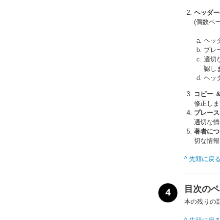
ヘッダー
(偶数ペ
ヘッ
プレ
適切
認し
ヘッ
コピー ＆
修正しま
プレース
適切な情
著者につ
切な情報
^ 先頭に戻
目次のペ
本の残りの