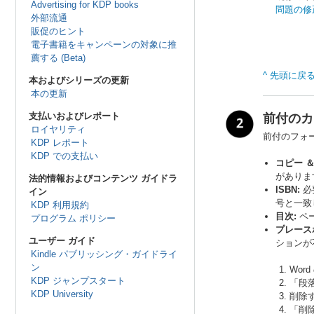
Advertising for KDP books
問題の修
外部流通
販促のヒント
電子書籍をキャンペーンの対象に推
薦する (Beta)
^ 先頭に戻
本およびシリーズの更新
本の更新
支払いおよびレポート
前付のカ
ロイヤリティ
前付のフォ
KDP レポート
KDP での支払い
コピー ＆
がありま
法的情報およびコンテンツ ガイドラ
ISBN:
必
イン
号と一致
KDP 利用規約
目次:
ペ
プログラム ポリシー
プレース
ユーザー ガイド
ションが
Kindle パブリッシング・ガイドライ
ン
Wor
KDP ジャンプスタート
「段
KDP University
削除
「削