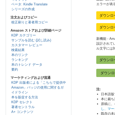
エラーが表
ベータ: Kindle Translate
シリーズの作成
ダウンロ
注文およびコピー
校正刷りと著者用コピー
ダウンロ
Amazon ストアおよび詳細ページ
KDP カテゴリー
新機能 - 
サンプルを読む (試し読み)
設計されて
カスタマー レビュー
ル文字には
検索結果
本のリンク
ランキング
ダウンロ
本のトレンド データ
要約
ダウンロ
マーケティングおよび流通
KDP 出版者による「こちらで提供中
Amazon」バッジの使用に関するガ
注:
イドライン
日本語版
本を販促する方法
本に裁ち
KDP セレクト
原稿に、
著者セントラル
し、マー
A+ コンテンツ
既存の本