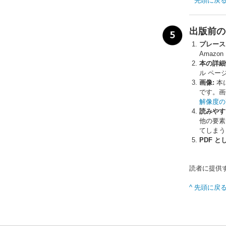
^ 先頭に戻
出版前の
プレース
Amaz
本の詳細
ル ペー
画像:
本
です。画
解像度の
読みやす
他の要素
てしまう
PDF と
読者に提供
^ 先頭に戻