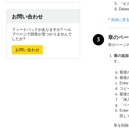
「セ
Del
お問い合わせ
^ 先頭に戻
フィードバックがありますか? ヘル
プページで回答が見つかりませんで
章のペー
したか?
章のページ
お問い合わせ
章の追加
す。
最後
最後
Ent
コピ
最後
「挿
「ペ
En
照し
章を削除