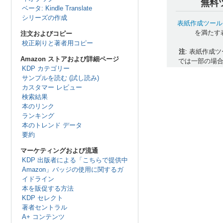
無料
ベータ: Kindle Translate
シリーズの作成
表紙作成ツール
を満たす
注文およびコピー
校正刷りと著者用コピー
注
: 表紙作成ツール
Amazon ストアおよび詳細ページ
では一部の場
KDP カテゴリー
サンプルを読む (試し読み)
カスタマー レビュー
検索結果
本のリンク
ランキング
本のトレンド データ
要約
マーケティングおよび流通
KDP 出版者による「こちらで提供中
Amazon」バッジの使用に関するガ
イドライン
本を販促する方法
KDP セレクト
著者セントラル
A+ コンテンツ