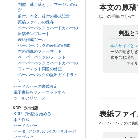
判型、裁ち落とし、マージンの設
本文の原稿
定
前付、本文、後付の書式設定
以下の手順に従って
原稿ファイルの保存
ペーパーバックとハードカバーの
判型と
原稿テンプレート
表紙作成ツール
ペーパーバックの表紙の作成
本のサイズと
本の画像のフォーマット
ージの端ぎり
ペーパーバックのフォント
素を含む場合
ペーパーバックとハードカバーの
ァイ
フォーマット問題の修正
ペーパーバックの提出ガイドライ
ン
ハードカバーの書式設定
電子書籍をフォーマットする
ツールとリソース
KDP での出版
表紙ファイ
KDP で出版を始める
本の作成
ペーパーバックの表紙
ハードカバー
ベータ: デジタルボイス付きオーデ
ィオブック