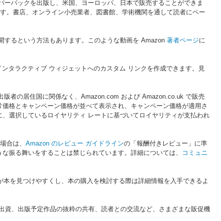
パーバックを出版し、米国、ヨーロッパ、日本で販売することができま
す。書店、オンライン小売業者、図書館、学術機関を通して読者にペー
するという方法もあります。このような動画を Amazon
著者ページ
に
ンタラクティブ ウィジェットへのカスタム リンクを作成できます。見
版者の居住国に関係なく、Amazon.com および Amazon.co.uk で販売
常価格とキャンペーン価格が並べて表示され、キャンペーン価格が適用さ
、選択しているロイヤリティ レートに基づいてロイヤリティが支払われ
場合は、
Amazon のレビュー ガイドライン
の「報酬付きレビュー」に準
うな振る舞いをすることは禁じられています。詳細については、
コミュニ
が本を見つけやすくし、本の購入を検討する際は詳細情報を入手できるよ
本の景品への出資、出版予定作品の抜粋の共有、読者との交流など、さまざまな販促機