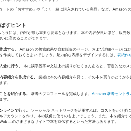
カートの「おすすめ」や「よく一緒に購入されている商品」など、Amazon の
ばすヒント
もらうには、内容が最も重要な要素となります。本の内容が良いほど、販売数
おいに高めることができます。
作成する。
Amazon の検索結果や自動販促のページ、および詳細ページ
を作成しておくとよいでしょう。魅力的な表紙をデザインするには、
表紙作
入念に行う。
本に誤字脱字や文法上の誤りがたくさんあると、否定的なカス
内容紹介を作成する。
読者は本の内容紹介を見て、その本を買うかどうかを
ます。
ことを紹介する。
著者のプロフィールを完成します。
Amazon 著者セントラ
ます。
ンラインで行う。
ソーシャル ネットワークを活用すれば、コストをかけずに潜在的な読
ルアカウントを作り、本の販促に使うのもよいでしょう。また、本を紹介する 
Web 上のさまざまなサイトで本を宣伝するといった方法もあります。