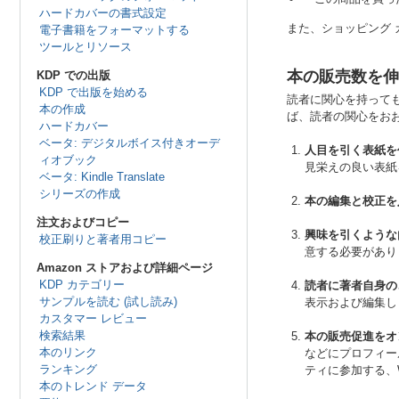
ハードカバーの書式設定
また、ショッピング 
電子書籍をフォーマットする
ツールとリソース
本の販売数を伸
KDP での出版
KDP で出版を始める
読者に関心を持って
本の作成
ば、読者の関心をお
ハードカバー
ベータ: デジタルボイス付きオーデ
人目を引く表紙を
ィオブック
見栄えの良い表紙
ベータ: Kindle Translate
シリーズの作成
本の編集と校正を
注文およびコピー
興味を引くような
校正刷りと著者用コピー
意する必要があり
Amazon ストアおよび詳細ページ
KDP カテゴリー
読者に著者自身の
サンプルを読む (試し読み)
表示および編集し
カスタマー レビュー
検索結果
本の販売促進をオ
本のリンク
などにプロフィー
ランキング
ティに参加する、
本のトレンド データ