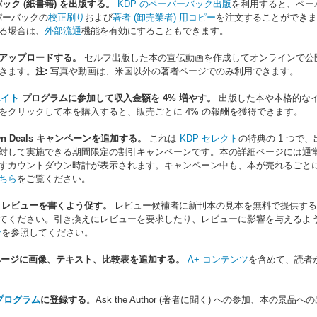
バック (紙書籍) を出版する。
KDP のペーパーバック出版
を利用すると、ペー
パーバックの
校正刷り
および
著者 (卸売業者) 用コピー
を注文することができま
る場合は、
外部流通
機能を有効にすることもできます。
アップロードする。
セルフ出版した本の宣伝動画を作成してオンラインで公開
きます。
注:
写真や動画は、米国以外の著者ページでのみ利用できます。
エイト
プログラムに参加して収入金額を 4% 増やす。
出版した本や本格的なイ
をクリックして本を購入すると、販売ごとに 4% の報酬を獲得できます。
tdown Deals キャンペーンを追加する。
これは
KDP セレクト
の特典の 1 つで、出
対して実施できる期間限定の割引キャンペーンです。本の詳細ページには通
すカウントダウン時計が表示されます。キャンペーン中も、本が売れるごとに
ちら
をご覧ください。
 レビューを書くよう促す。
レビュー候補者に新刊本の見本を無料で提供する
てください。引き換えにレビューを要求したり、レビューに影響を与えるよ
ン
を参照してください。
詳細ページに画像、テキスト、比較表を追加する。
A+ コンテンツ
を含めて、読者
者プログラム
に登録する
。Ask the Author (著者に聞く) への参加、
。