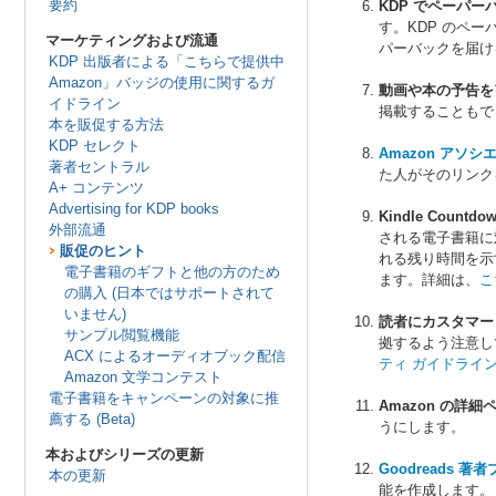
要約
KDP でペーパー
す。KDP のペー
マーケティングおよび流通
パーバックを届け
KDP 出版者による「こちらで提供中
Amazon」バッジの使用に関するガ
動画や本の予告を
イドライン
掲載することもで
本を販促する方法
KDP セレクト
Amazon アソシ
著者セントラル
た人がそのリンク
A+ コンテンツ
Advertising for KDP books
Kindle Coun
外部流通
される電子書籍に
販促のヒント
れる残り時間を示
電子書籍のギフトと他の方のため
ます。詳細は、
こ
の購入 (日本ではサポートされて
いません)
読者にカスタマー
サンプル閲覧機能
拠するよう注意し
ACX によるオーディオブック配信
ティ ガイドライ
Amazon 文学コンテスト
電子書籍をキャンペーンの対象に推
Amazon の
薦する (Beta)
うにします。
本およびシリーズの更新
Goodreads 著
本の更新
能を作成します