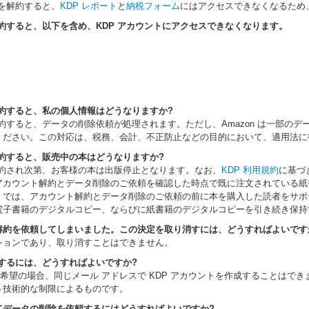
トを解約すると、
KDP レポート
と
納税フォーム
にはアクセスできなくなるため
解約すると、以下を含め、KDP アカウントにアクセスできなくなります。
解約すると、私の個人情報はどうなりますか?
解約すると、データの削除依頼が処理されます。ただし、Amazon は一部
ください。この対応は、税務、会計、不正防止などの目的において、適用法に
約
すると、販売中の本はどうなりますか?
解約され次第、お客様の本は出版停止となります。なお、
KDP 利用規約
に基づ
アカウント解約とデータ削除のご依頼を確認した時点で既に注文されている紙
on では、アカウント解約とデータ削除のご依頼の前に本を購入した読者を
電子書籍のデジタルコピー、ならびに紙書籍のデジタルコピーを引き続き保持
解約を依頼してしまいました。この決定を取り消すには、どうすればよいです
ションであり、取り消すことはできません。
開するには、どうすればよいですか?
をご希望の場合、同じメール アドレスで KDP アカウントを作成することはでき
う技術的な制限によるものです。
てデータの削除を依頼するにはどうすればよいですか?