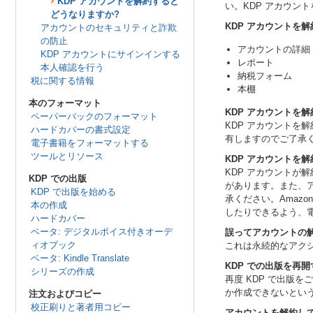
KDP アカウントを解約すると
い。KDP アカウン
どうなりますか?
KDP アカウントを
アカウントのセキュリティと詐欺
の防止
アカウントの詳細
KDP アカウントにサインインする
レポート
本人確認を行う
納税フォーム
税に関する情報
本棚
本のフォーマット
KDP アカウントを
ペーパーバックのフォーマット
KDP アカウントを
ハードカバーの書式設定
有しますのでご了承
電子書籍をフォーマットする
ツールとリソース
KDP アカウントを
解
KDP アカウントが
KDP での出版
があります。また、
KDP で出版を始める
承ください。Amaz
本の作成
したりできるよう、
ハードカバー
ベータ: デジタルボイス付きオーデ
誤ってアカウントの
ィオブック
これは永続的なアク
ベータ: Kindle Translate
KDP での出版を再
シリーズの作成
再度 KDP で出版
か作成できないとい
注文およびコピー
校正刷りと著者用コピー
アカウントを解約し