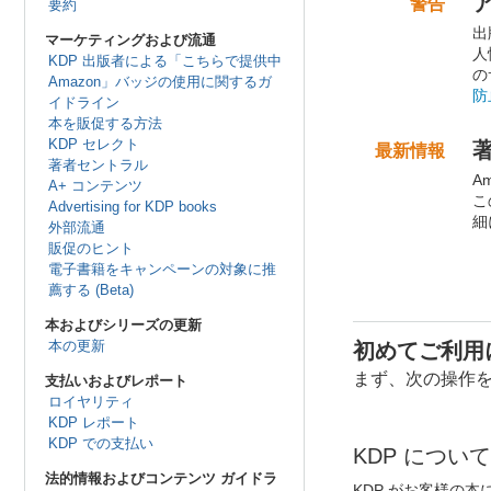
警告
。
要約
出
。
マーケティングおよび流通
人
KDP 出版者による「こちらで提供中
の
Amazon」バッジの使用に関するガ
防
イドライン
本を販促する方法
。
。
KDP セレクト
最新情報
。
著者セントラル
A
。
A+ コンテンツ
こ
Advertising for KDP books
細
外部流通
販促のヒント
.
:
電子書籍をキャンペーンの対象に推
薦する (Beta)
本およびシリーズの更新
本の更新
初めてご利用
まず、次の操作
支払いおよびレポート
ロイヤリティ
KDP レポート
KDP での支払い
KDP について
法的情報およびコンテンツ ガイドラ
KDP がお客様の