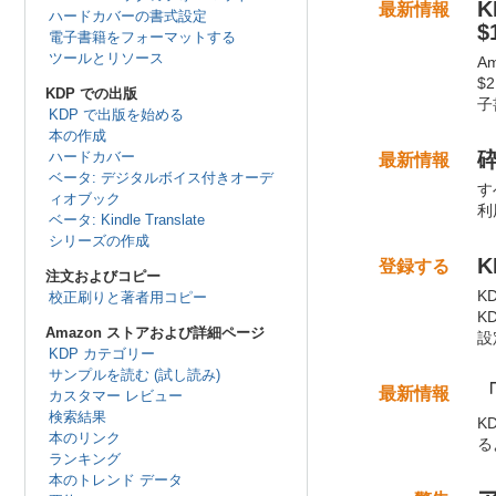
K
最新情報
。
ハードカバーの書式設定
$
電子書籍をフォーマットする
ツールとリソース
A
。
$
KDP での出版
子
KDP で出版を始める
。
。
本の作成
ハードカバー
最新情報
。
ベータ: デジタルボイス付きオーデ
す
。
ィオブック
利
ベータ: Kindle Translate
。
。
シリーズの作成
登録する
。
注文およびコピー
K
。
校正刷りと著者用コピー
K
Amazon ストアおよび詳細ページ
設
KDP カテゴリー
。
。
サンプルを読む (試し読み)
最新情報
。
カスタマー レビュー
検索結果
K
。
本のリンク
る
ランキング
。
。
本のトレンド データ