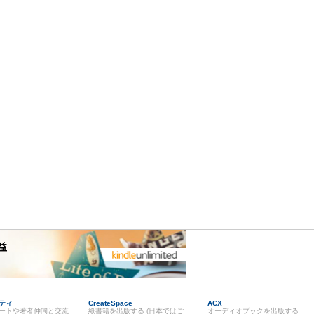
益
ティ
CreateSpace
ACX
ートや著者仲間と交流
紙書籍を出版する (日本ではご
オーディオブックを出版する