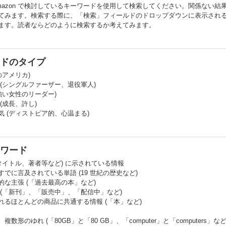
mazon で検討しているキーワードを使用して検索してください。関係ない
てみます。検索する際に、「検索」フィールドのドロップダウンに表示され
ます。読者ならどのように検索するか考えてみます。
ドのタイプ
のアメリカ)
(シングルファーザー、退役軍人)
強い女性のリーダー)
(成長、許し)
 (ディストピア的、心温まる)
ワード
タイトル、著者等など) に示されている情報
でに言及されている単語 (19 世紀の歴史など)
な主張 (「過去最高の本」など)
 (「新刊」、「販売中」、「配信中」など)
れるほとんどの商品に共通する情報 (「本」など)
数形のゆれ (「80GB」と「80 GB」、「computer」と「computers」など