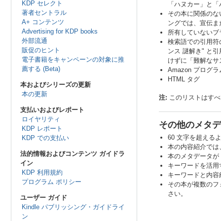
KDP セレクト
「ハヌカー」と「
著者セントラル
その本に関係のな
A+ コンテンツ
ングでは、宣伝ま
Advertising for KDP books
所有していないブ
外部流通
検索語での引用符
販促のヒント
ンス 謎解き" 
電子書籍をキャンペーンの対象に推
けずに「難解なサ
薦する (Beta)
Amazon プログラム
HTML タグ
本およびシリーズの更新
本の更新
注:
このリストはすべ
支払いおよびレポート
ロイヤリティ
その他のメタデ
KDP レポート
60 文字を超え
KDP での支払い
本の内容紹介では
法的情報およびコンテンツ ガイドラ
本のメタデータが 
イン
キーワードを活用
KDP 利用規約
キーワードと内容
プログラム ポリシー
その本が複数のフ
さい。
ユーザー ガイド
Kindle パブリッシング・ガイドライ
ン