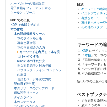
ハードカバーの書式設定
目次
電子書籍をフォーマットする
キーワードの追加
ツールとリソース
ベストプラクティ
有効なキーワード
KDP での出版
避けるべきキーワ
KDP で出版を始める
その他のメタデー
本の作成
本の詳細情報リソース
本のタイトルと版
著者と著者等
キーワードの追
本の内容紹介の入力
KDP
にサインイ
キーワードを利用して本を見
「
本棚
」で、本の
つけやすくする
「詳細の編集」を
Kindle 本の予約注文
「キーワード」セ
主な対象読者と対象年齢
ページの下部に移
パブリックドメイン コンテンツ
本の価格設定ペー
の出版
言語とページを読む方向
新しい本の出版や出
配信日 (発売日)
本のリソースのアップロード
価格設定リソース
ベストプラクテ
タイムライン
できる限り論理的
本のステータス
最大 7 つのキ
コンテンツが少ない本