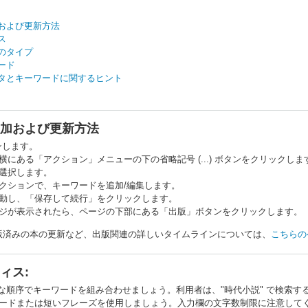
および更新方法
ス
のタイプ
ード
タとキーワードに関するヒント
加および更新方法
ンします。
横にある「アクション」メニューの下の省略記号 (...) ボタンをクリックしま
選択します。
クションで、キーワードを追加/編集します。
動し、「保存して続行」をクリックします。
ジが表示されたら、ページの下部にある「出版」ボタンをクリックします。
版済みの本の更新など、出版関連の詳しいタイムラインについては、
こちらの
ィス:
な順序でキーワードを組み合わせましょう。利用者は、"時代小説" で検索する
ーワードまたは短いフレーズを使用しましょう。入力欄の文字数制限に注意して