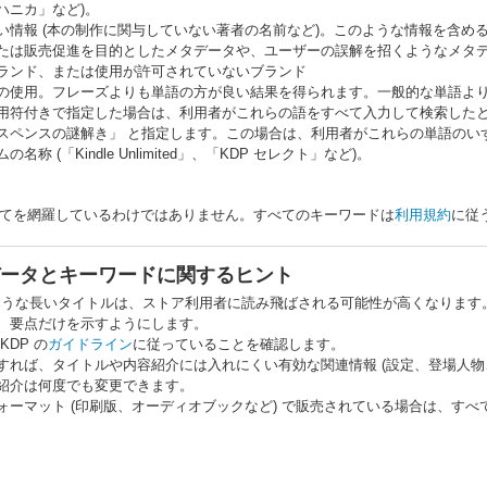
ハニカ」など)。
い情報 (本の制作に関与していない著者の名前など)。このような情報を含めると
たは販売促進を目的としたメタデータや、ユーザーの誤解を招くようなメタ
ランド、または使用が許可されていないブランド
の使用。フレーズよりも単語の方が良い結果を得られます。一般的な単語より
と引用符付きで指定した場合は、利用者がこれらの語をすべて入力して検索し
スペンスの謎解き」 と指定します。この場合は、利用者がこれらの単語のい
の名称 (「Kindle Unlimited」、「KDP セレクト」など)。
てを網羅しているわけではありません。すべてのキーワードは
利用規約
に従
ータとキーワードに関するヒント
るような長いタイトルは、ストア利用者に読み飛ばされる可能性が高くなります
、要点だけを示すようにします。
KDP の
ガイドライン
に従っていることを確認します。
すれば、タイトルや内容紹介には入れにくい有効な関連情報 (設定、登場人物
紹介は何度でも変更できます。
ォーマット (印刷版、オーディオブックなど) で販売されている場合は、す