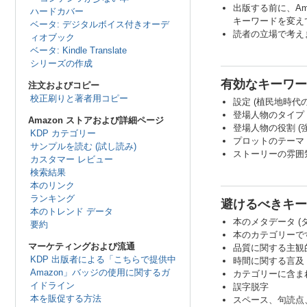
出版する前に、A
ハードカバー
キーワードを変え
ベータ: デジタルボイス付きオーデ
読者の立場で考え
ィオブック
ベータ: Kindle Translate
シリーズの作成
有効なキーワー
注文およびコピー
校正刷りと著者用コピー
設定 (植民地時代
登場人物のタイプ 
Amazon ストアおよび詳細ページ
登場人物の役割 (
KDP カテゴリー
プロットのテーマ 
サンプルを読む (試し読み)
ストーリーの雰囲気
カスタマー レビュー
検索結果
本のリンク
ランキング
避けるべきキー
本のトレンド データ
本のメタデータ (
要約
本のカテゴリーです
マーケティングおよび流通
品質に関する主観的
KDP 出版者による「こちらで提供中
時間に関する言及
Amazon」バッジの使用に関するガ
カテゴリーに含ま
イドライン
誤字脱字
本を販促する方法
スペース、句読点、複