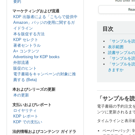
要約
マーケティングおよび流通
KDP 出版者による「こちらで提供中
Amazon」バッジの使用に関するガ
イドライン
目次
本を販促する方法
KDP セレクト
「サンプルを
著者セントラル
表示範囲
A+ コンテンツ
読書サンプル
Advertising for KDP books
「サンプルを
外部流通
「サンプルを
販促のヒント
きますか
電子書籍をキャンペーンの対象に推
薦する (Beta)
本およびシリーズの更新
本の更新
「サンプルを読
支払いおよびレポート
電子書籍の予約注文を
ロイヤリティ
ンツに更新されるま
KDP レポート
タイムラインと表示
KDP での支払い
ペーパーバック: 9
法的情報およびコンテンツ ガイドラ