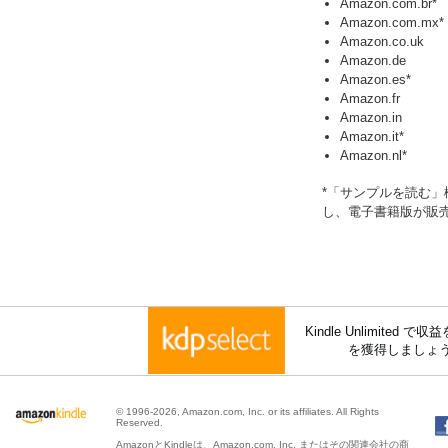
Amazon.com.br*
Amazon.com.mx*
Amazon.co.uk
Amazon.de
Amazon.es*
Amazon.fr
Amazon.in
Amazon.it*
Amazon.nl*
*「サンプルを読む」機能は
し、電子書籍版が販
Kindle Unlimite
を獲得しましょ
© 1996-2026, Amazon.com, Inc. or its affiliates. All Rights
Reserved.
AmazonとKindleは、Amazon.com, Inc. またはその関連会社の商