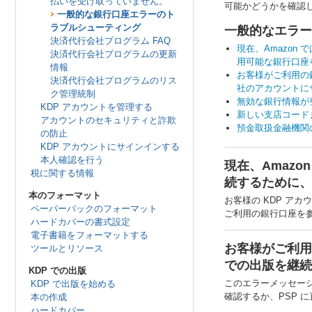
払いを受け取っていません。
可能かどうかを確認
一般的な銀行口座エラーのト
ラブルシューティング
一般的なエラー
決済代行会社プログラム FAQ
現在、Amazon
決済代行会社プログラムの更新
用可能な銀行口座
情報
お客様がご利用の
決済代行会社プログラムのリス
社のアカウントに
ク管理統制
無効な銀行情報が
KDP アカウントを管理する
新しい支店コード
アカウントのセキュリティと詐欺
預金取扱金融機関
の防止
KDP アカウントにサインインする
本人確認を行う
現在、Amazo
税に関する情報
続するために、
本のフォーマット
お客様の KDP アカ
ペーパーバックのフォーマット
ご利用の銀行口座を参
ハードカバーの書式設定
電子書籍をフォーマットする
お客様がご利用
ツールとリソース
での出版を継続
KDP での出版
このエラーメッセージは
KDP で出版を始める
確認するか、PSP 
本の作成
ハードカバー