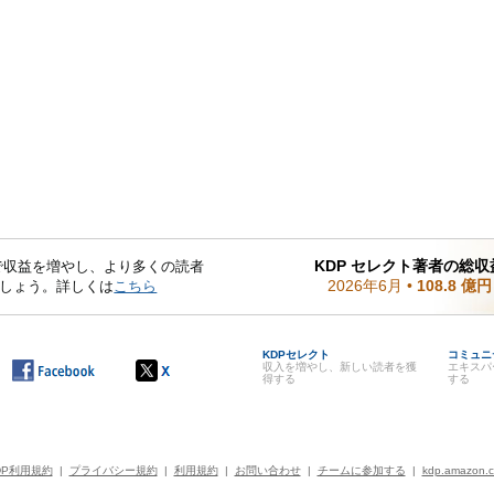
KDP セレクト著者の総収
mited で収益を増やし、より多くの読者
2026年6月
•
108.8 億円
しょう。詳しくは
こちら
KDPセレクト
コミュニ
収入を増やし、新しい読者を獲
エキスパ
得する
する
DP利用規約
|
プライバシー規約
|
利用規約
|
お問い合わせ
|
チームに参加する
|
kdp.amazon.