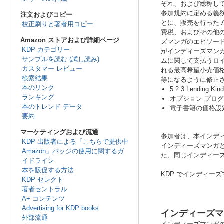
ぞれ、および総称して
参加規約に定める義務
注文およびコピー
とに、販売を行った Am
校正刷りと著者用コピー
費税、およびその他
Amazon ストアおよび詳細ページ
ズマンガのエピソード
KDP カテゴリー
がインディーズマンガ
サンプルを読む (試し読み)
ムに関して支払うロ
カスタマー レビュー
れる最高希望小売価格
検索結果
等になるように修正
本のリンク
5.2.3 Lending Kin
ランキング
オプション プログ
本のトレンド データ
電子書籍の価格設
要約
マーケティングおよび流通
参加者は、本インデ
KDP 出版者による「こちらで提供中
インディーズマンガ
Amazon」バッジの使用に関するガ
た、同じインディー
イドライン
本を販促する方法
KDP でインディー
KDP セレクト
著者セントラル
A+ コンテンツ
Advertising for KDP books
インディーズマン
外部流通