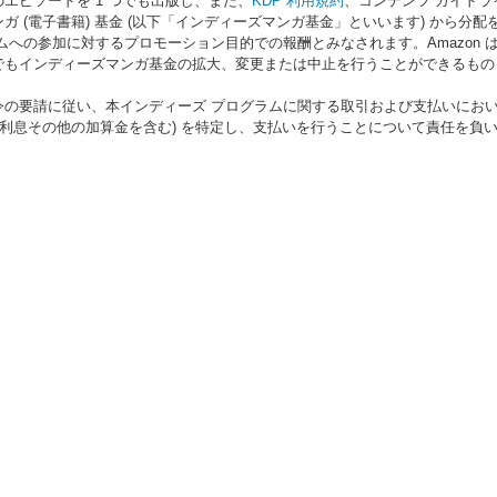
エピソードを 1 つでも出版し、また、
KDP 利用規約
、コンテンツ ガイドラ
ガ (電子書籍) 基金 (以下「インディーズマンガ基金」といいます) から
ムへの参加に対するプロモーション目的での報酬とみなされます。Amazon
でもインディーズマンガ基金の拡大、変更または中止を行うことができるもの
令の要請に従い、本インディーズ プログラムに関する取引および支払いにお
、利息その他の加算金を含む) を特定し、支払いを行うことについて責任を負