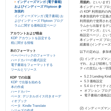
インディーズマンガ (電子書籍)
用規約
」といいます)
およびインディーズ Fliptoon 参
本インディーズ プロ
加規約
の KDP 利用規約
インディーズマンガ (電子書籍) お
本参加規約中で定義さ
よびインディーズ Fliptoon プログ
利用規約で使用される
ラムに関する価格設定ページ
ラムから出版するデジ
ィーズマンガ」といい
アカウントおよび税金
格設定ページ」とい
KDP アカウントを設定する
本インディーズ プログ
税に関する情報
紙書籍 (インディー
本のフォーマット
以下の定めは、参加
ペーパーバックのフォーマット
(1) インディーズ
ハードカバーの書式設定
ぞれ、および総称し
電子書籍をフォーマットする
ティの支払いを一切受
ツールとリソース
5.2.3 Lending Kin
KDP での出版
5.3 価格設定
KDP で出版を始める
5.4 ロイヤリテ
本の作成
オプション プログ
ハードカバー
電子書籍の価格設
ベータ: デジタルボイス付きオーデ
ィオブック
ベータ: Kindle Translate
(2) インディーズ
シリーズの作成