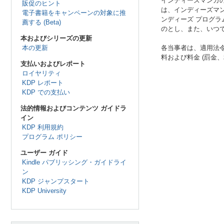
インディーズマンガの
販促のヒント
は、インディーズマン
電子書籍をキャンペーンの対象に推
ンディーズ プログラ
薦する (Beta)
のとし、また、いつ
本およびシリーズの更新
本の更新
各当事者は、適用法
料および料金 (罰金
支払いおよびレポート
ロイヤリティ
KDP レポート
KDP での支払い
法的情報およびコンテンツ ガイドラ
イン
KDP 利用規約
プログラム ポリシー
ユーザー ガイド
Kindle パブリッシング・ガイドライ
ン
KDP ジャンプスタート
KDP University