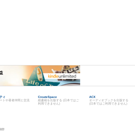
益
ティ
CreateSpace
ACX
ートや著者仲間と交流
紙書籍を出版する (日本ではご
オーディオブックを出版する
利用できません)
(日本ではご利用できません)
com