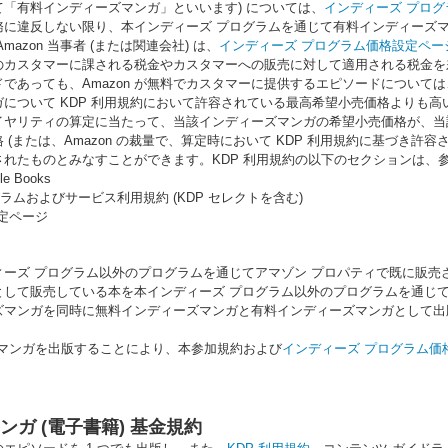
「有料インディーズマンガ」といいます) については、
インディーズ プロ
に違反しない限り、本インディーズ プログラムを通じて有料インディーズマンガ
azon 当事者 (または関連会社) は、
インディーズ プログラム価格設定ペー
のカスタマーに課される税金やカスタマーへの販売に対して適用される税金を
であっても、Amazon が無料でカスタマーに提供するエピソードについて
について KDP 利用規約において許容されている最高希望小売価格よりも高い
イヤリティの算定に当たって、当該インディーズマンガの希望小売価格が、当該
 (または、Amazon の裁量で、算定時において KDP 利用規約に基づき
されたものとみなすことができます。KDP 利用規約の以下のセクションは、
dle Books
ラムおよびサービス利用規約 (KDP セレクトを含む)
定ページ
ィーズ プログラム以外のプログラムを通じてアマゾン プロパティで既に販
として販売している本を本インディーズ プログラム以外のプログラムを通じ
ズマンガを同時に無料インディーズマンガと有料インディーズマンガとして出
ズマンガを出版することにより、本参加規約および
インディーズ プログラム価
ガ (電子書籍) 基金規約