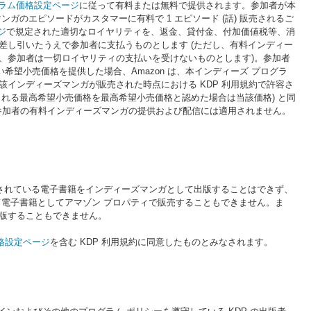
グラム価格設定ページ
に従って有料または無料で提供されます。参加者が本
のエピソードがカスタマーに有料で 1 エピソード (話) 販売されるご
ジ
で規定された適切なロイヤリティを、返金、貸付金、付加価値税等、消
差し引いたうえで参加者に支払うものとします (ただし、有料インディー
は、参加者は一切ロイヤリティの支払いを受けないものとします)。参加者
希望小売価格を提供した場合、Amazon は、本インディーズ プログラ
インディーズマンガが販売された時点における KDP 利用規約で許容さ
許容される最高希望小売価格を最高希望小売価格と認めた場合は当該価格) と同
参加者の有料インディーズマンガの提供および配信には適用されません。
売されている電子書籍をインディーズマンガとして出版することはできず、
て電子書籍としてアマゾン プロパティで販売することもできません。ま
版することもできません。
格設定ページ
を含む KDP 利用規約に同意したものとみなされます。