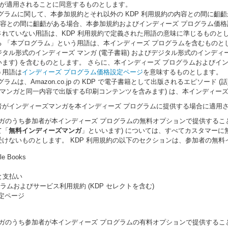
 が適用されることに同意するものとします。
グラムに関して、本参加規約とそれ以外の KDP 利用規約の内容との間に齟
の内容との間に齟齬がある場合、本参加規約およびインディーズ プログラム価
れていない用語は、KDP 利用規約で定義された用語の意味に準じるものとし
 「本プログラム」という用語は、本インディーズ プログラムを含むものと
タル形式のインディーズ マンガ (電子書籍) およびデジタル形式のインディーズ
ます) を含むものとします。 さらに、本インディーズ プログラムおよびイン
う用語は
インディーズ プログラム価格設定ページ
を意味するものとします。
ラムは、Amazon.co.jp の KDP で電子書籍として出版されるエピソー
ズマンガと同一内容で出版する印刷コンテンツを含みます) は、本インディー
者がインディーズマンガを本インディーズ プログラムに提供する場合に適用
マンガのうち参加者が本インディーズ プログラムの無料オプションで提供する
て「
無料インディーズマンガ
」といいます) については、すべてカスタマー
けないものとします。 KDP 利用規約の以下のセクションは、参加者の無
dle Books
ィと支払い
ラムおよびサービス利用規約 (KDP セレクトを含む)
定ページ
マンガのうち参加者が本インディーズ プログラムの有料オプションで提供する