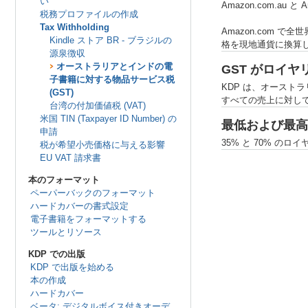
い
Amazon.com.
税務プロファイルの作成
Tax Withholding
Amazon.com で
Kindle ストア BR - ブラジルの
格を現地通貨に換算し
源泉徴収
オーストラリアとインドの電
GST がロイ
子書籍に対する物品サービス税
KDP は、オースト
(GST)
すべての売上に対して
台湾の付加価値税 (VAT)
米国 TIN (Taxpayer ID Number) の
最低および最高
申請
35% と 70% 
税が希望小売価格に与える影響
EU VAT 請求書
本のフォーマット
ペーパーバックのフォーマット
ハードカバーの書式設定
電子書籍をフォーマットする
ツールとリソース
KDP での出版
KDP で出版を始める
本の作成
ハードカバー
ベータ: デジタルボイス付きオーデ