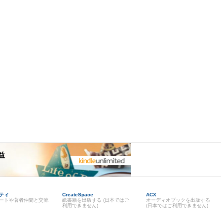
益
ティ
CreateSpace
ACX
ートや著者仲間と交流
紙書籍を出版する (日本ではご
オーディオブックを出版する
利用できません)
(日本ではご利用できません)