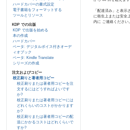
ハードカバーの書式設定
電子書籍をフォーマットする
「配達済み
」と表示
ツールとリソース
に衛生上または安全上
内に ご連絡ください
KDP での出版
KDP で出版を始める
本の作成
ハードカバー
ベータ: デジタルボイス付きオーデ
ィオブック
ベータ: Kindle Translate
シリーズの作成
注文およびコピー
校正刷りと著者用コピー
校正刷りまたは著者用コピーを注
文するにはどうすればよいです
か?
校正刷りまたは著者用コピーには
どれくらいのコストがかかります
か?
校正刷りまたは著者用コピーの配
送にかかるコストはどれくらいで
すか?