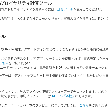
びロイヤリティ計算ツール
刷コストとロイヤリティを見積もるには、
計算ツール
を使用してください。
れる数字は、あくまでも推定金額となります。実際のロイヤリティは、KDP 
ール
や Kindle 端末、スマートフォンでどのように表示されるかを出版前に確認
:
この無料のデスクトップ アプリケーションを使用すれば、書式設定した本が意図どお
こちら
をご覧ください。
ューアー:
このツールでは、電子書籍を KDP で出版する前の最終チェック
ューアーは、デスクトップ版と同じ基本機能を備えていますが、見た目が少々
ードした後に、そのファイルを印刷プレビューアーでチェックします。このツ
確認できます。印刷プレビューアーは
KDP の「本棚」
にあります。
バック、ハードカバー本のプレビューについて詳しくは、
こちら
をご覧くださ