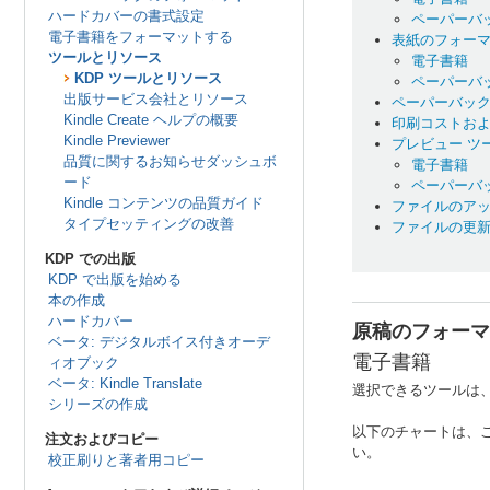
ハードカバーの書式設定
ペーパーバ
電子書籍をフォーマットする
表紙のフォー
ツールとリソース
電子書籍
KDP ツールとリソース
ペーパーバ
出版サービス会社とリソース
ペーパーバック
Kindle Create ヘルプの概要
印刷コストお
Kindle Previewer
プレビュー ツ
品質に関するお知らせダッシュボ
電子書籍
ード
ペーパーバ
Kindle コンテンツの品質ガイド
ファイルのア
タイプセッティングの改善
ファイルの更
KDP での出版
KDP で出版を始める
本の作成
ハードカバー
原稿のフォーマ
ベータ: デジタルボイス付きオーデ
電子書籍
ィオブック
ベータ: Kindle Translate
選択できるツールは
シリーズの作成
以下のチャートは、
注文およびコピー
い。
校正刷りと著者用コピー