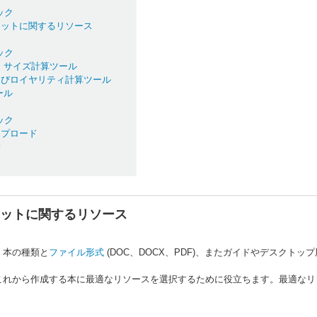
ック
マットに関するリソース
ック
 サイズ計算ツール
よびロイヤリティ計算ツール
ール
ック
ップロード
新
ットに関するリソース
、本の種類と
ファイル形式
(DOC、DOCX、PDF)、またガイドやデスクト
これから作成する本に最適なリソースを選択するために役立ちます。最適なリ