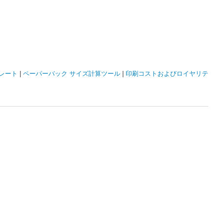
レート
|
ペーパーバック サイズ計算ツール
|
印刷コストおよびロイヤリテ