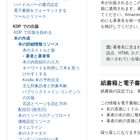
本が出版されるとこ
ハードカバーの書式設定
籍に適用されます。
電子書籍をフォーマットする
てください。Amaz
ツールとリソース
めにも著者名を統一
KDP での出版
を検討してください
KDP で出版を始める
本の作成
本の詳細情報リソース
注:
著者名に含ま
本のタイトルと版
読点、HTML 
著者と著者等
統一されている場
本の内容紹介の入力
キーワードを利用して本を見つ
けやすくする
Kindle 本の予約注文
紙書籍と電子書
主な対象読者と対象年齢
紙書籍の設定では、著
パブリックドメイン コンテンツ
の出版
この情報を電子書籍
言語とページを読む方向
名の直後にミドル 
配信日 (発売日)
著者の名の前に敬称
本のリソースのアップロード
著者の姓の直後に称
価格設定リソース
タイムライン
繰り返しになります
本のステータス
コンテンツが少ない本