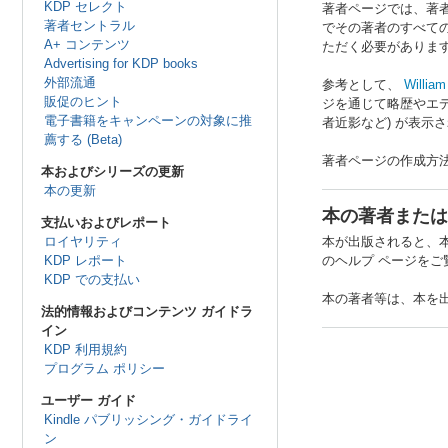
KDP セレクト
著者ページでは、著者
著者セントラル
でその著者のすべての
A+ コンテンツ
ただく必要がありま
Advertising for KDP books
外部流通
参考として、
Willia
販促のヒント
ジを通じて略歴やエ
電子書籍をキャンペーンの対象に推
者近影など) が表
薦する (Beta)
著者ページの作成方
本およびシリーズの更新
本の更新
本の著者または
支払いおよびレポート
ロイヤリティ
本が出版されると、
KDP レポート
のヘルプ ページをご
KDP での支払い
本の著者等は、本を
法的情報およびコンテンツ ガイドラ
イン
KDP 利用規約
プログラム ポリシー
ユーザー ガイド
Kindle パブリッシング・ガイドライ
ン