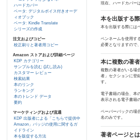
現在、ハードカバー
ハードカバー
ベータ: デジタルボイス付きオーデ
ィオブック
本を出版する際
ベータ: Kindle Translate
本を出版する際には
シリーズの作成
ペンネームを使用する
注文およびコピー
必要となりますので、
校正刷りと著者用コピー
Amazon ストアおよび詳細ページ
KDP カテゴリー
本に複数の著者
サンプルを読む (試し読み)
複数の著者がいる場
カスタマー レビュー
者」セクションに登
検索結果
す。
本のリンク
ランキング
電子書籍の場合、本の
本のトレンド データ
表示される電子書籍の
要約
ペーパーバックの場合
マーケティングおよび流通
名のみです。
KDP 出版者による「こちらで提供中
Amazon」バッジの使用に関するガ
イドライン
著者ページとは
本を販促する方法