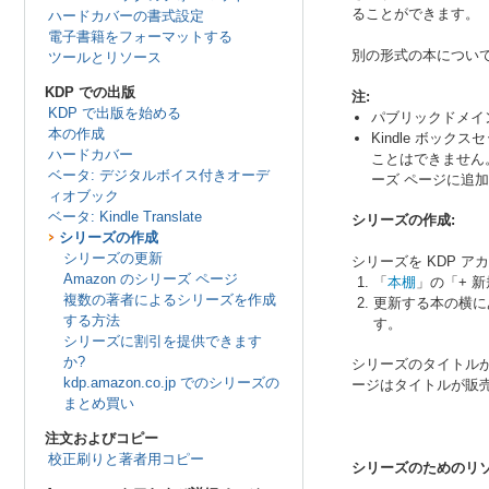
ることができます。
ハードカバーの書式設定
電子書籍をフォーマットする
別の形式の本につい
ツールとリソース
KDP での出版
注:
KDP で出版を始める
パブリックドメイ
本の作成
Kindle ボ
ハードカバー
ことはできません
ベータ: デジタルボイス付きオーデ
ーズ ページに追
ィオブック
ベータ: Kindle Translate
シリーズの作成:
シリーズの作成
シリーズの更新
シリーズを KDP 
Amazon のシリーズ ページ
「
本棚
」の「+ 
複数の著者によるシリーズを作成
更新する本の横に
する方法
す。
シリーズに割引を提供できます
か?
シリーズのタイトルが
kdp.amazon.co.jp でのシリーズの
ージはタイトルが販売
まとめ買い
注文およびコピー
校正刷りと著者用コピー
シリーズのためのリソ