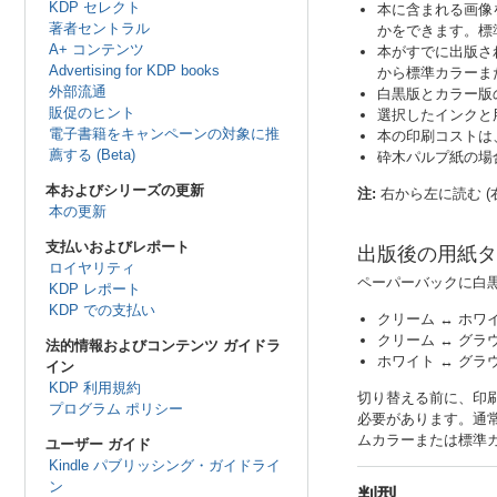
KDP セレクト
本に含まれる画像
著者セントラル
かをできます。標
A+ コンテンツ
本がすでに出版さ
Advertising for KDP books
から標準カラーま
外部流通
白黒版とカラー版の
販促のヒント
選択したインクと
電子書籍をキャンペーンの対象に推
本の印刷コストは
薦する (Beta)
砕木パルプ紙の場
本およびシリーズの更新
注:
右から左に読む (右
本の更新
支払いおよびレポート
出版後の用紙タ
ロイヤリティ
ペーパーバックに白
KDP レポート
KDP での支払い
クリーム ↔ ホワ
クリーム ↔ グラ
法的情報およびコンテンツ ガイドラ
ホワイト ↔ グラ
イン
KDP 利用規約
切り替える前に、印
プログラム ポリシー
必要があります。通常
ムカラーまたは標準
ユーザー ガイド
Kindle パブリッシング・ガイドライ
ン
判型