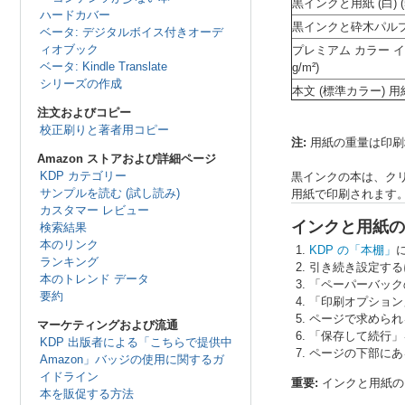
黒インクと
用紙 (白)
(
ハードカバー
黒インクと砕木パルプ紙 (
ベータ: デジタルボイス付きオーデ
ィオブック
プレミアム カラー イン
ベータ: Kindle Translate
g/m²)
シリーズの作成
本文 (標準カラー) 用紙
注文およびコピー
校正刷りと著者用コピー
注:
用紙の重量は印刷
Amazon ストアおよび詳細ページ
KDP カテゴリー
黒インクの本は、ク
サンプルを読む (試し読み)
用紙で印刷されます
カスタマー レビュー
インクと用紙の
検索結果
本のリンク
KDP の「本棚」
ランキング
引き続き設定するに
本のトレンド データ
「ペーパーバック
要約
「印刷オプション
ページで求められ
マーケティングおよび流通
「保存して続行」
KDP 出版者による「こちらで提供中
ページの下部にあ
Amazon」バッジの使用に関するガ
イドライン
重要:
インクと用紙の
本を販促する方法