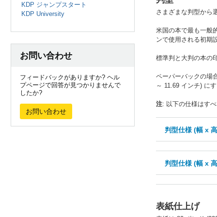
KDP ジャンプスタート
さまざまな判型から
KDP University
米国の本で最も一般的な
ンで使用される初期
お問い合わせ
標準判と大判の本の印刷コ
ペーパーバックの場合、独自
フィードバックがありますか? ヘル
プページで回答が見つかりませんで
～ 11.69 インチ)
したか?
注
: 以下の仕様はすべ
お問い合わせ
判型仕様 (幅 x 高
判型仕様 (幅 x 高
表紙仕上げ