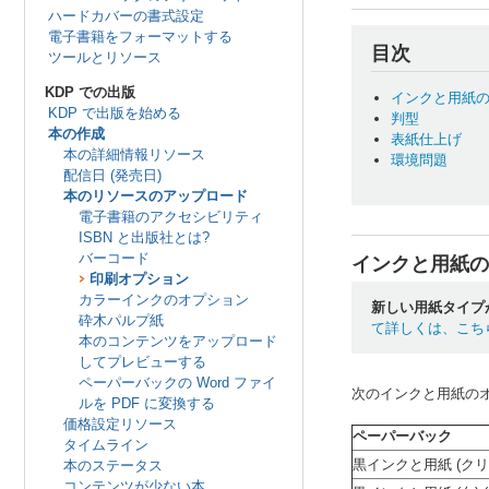
ハードカバーの書式設定
電子書籍をフォーマットする
目次
ツールとリソース
KDP での出版
インクと用紙
KDP で出版を始める
判型
本の作成
表紙仕上げ
本の詳細情報リソース
環境問題
配信日 (発売日)
本のリソースのアップロード
電子書籍のアクセシビリティ
ISBN と出版社とは?
バーコード
インクと用紙の
印刷オプション
カラーインクのオプション
新しい用紙タイプ
砕木パルプ紙
て詳しくは、こち
本のコンテンツをアップロード
してプレビューする
ペーパーバックの Word ファイ
次のインクと用紙の
ルを PDF に変換する
価格設定リソース
ペーパーバック
タイムライン
黒インクと用紙 (クリーム
本のステータス
コンテンツが少ない本