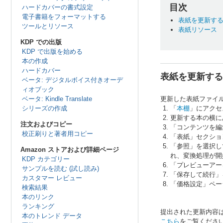
目次
ハードカバーの書式設定
電子書籍をフォーマットする
表紙を更新す
ツールとリソース
表紙リソース
KDP での出版
KDP で出版を始める
本の作成
ハードカバー
表紙を更新する
ベータ: デジタルボイス付きオーデ
ィオブック
ベータ: Kindle Translate
更新した表紙ファイ
シリーズの作成
「
本棚
」にアクセ
更新する本の横にあ
注文およびコピー
「コンテンツを編
校正刷りと著者用コピー
「表紙」セクショ
「参照」を選択し
Amazon ストアおよび詳細ページ
れ、変換処理が開
KDP カテゴリー
「プレビューアー
サンプルを読む (試し読み)
「保存して続行」
カスタマー レビュー
「価格設定」ペー
検索結果
本のリンク
ランキング
提出された更新内容
本のトレンド データ
こちら
をご覧くださ