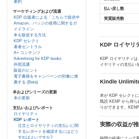
要約
払い戻し数
マーケティングおよび流通
KDP 出版者による「こちらで提供中
実質販売数
Amazon」バッジの使用に関するガ
イドライン
本を販促する方法
KDP セレクト
KDP ロイヤ
著者セントラル
A+ コンテンツ
Advertising for KDP books
KDP ロイヤリティ
外部流通
イヤリティの支払い
販促のヒント
電子書籍をキャンペーンの対象に推
Kindle U
薦する (Beta)
本およびシリーズの更新
本が KDP セレク
本の更新
既読 KENP から
りができます。KE
支払いおよびレポート
ロイヤリティ
KDP レポート
実際の収益が推
注文とロイヤリティの支払いに関
するレポートを確認するにはどう
すればよいですか?
時間の経過によって