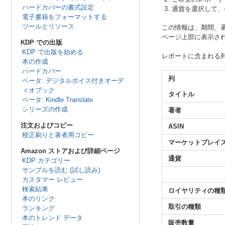
ハードカバーの書式設定
通貨を選択して、
電子書籍をフォーマットする
ツールとリソース
この情報は、期間、著
ページ上部に表示さ
KDP での出版
KDP で出版を始める
レポートに含まれる列
本の作成
ハードカバー
列
ベータ: デジタルボイス付きオーデ
ィオブック
タイトル
ベータ: Kindle Translate
シリーズの作成
著者
注文およびコピー
ASIN
校正刷りと著者用コピー
マーケットプレイ
Amazon ストアおよび詳細ページ
通貨
KDP カテゴリー
サンプルを読む (試し読み)
カスタマー レビュー
検索結果
ロイヤリティの種
本のリンク
取引の種類
ランキング
本のトレンド データ
販売数量