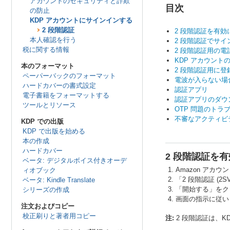
アカウントのセキュリティと詐欺
目次
の防止
KDP アカウントにサインインする
2 段階認証
2 段階認証を有効
本人確認を行う
2 段階認証でサ
税に関する情報
2 段階認証用の
KDP アカウント
本のフォーマット
2 段階認証用に
ペーパーバックのフォーマット
電波が入らない場
ハードカバーの書式設定
認証アプリ
電子書籍をフォーマットする
認証アプリのダウ
ツールとリソース
OTP 問題のトラ
不審なアクティビ
KDP での出版
KDP で出版を始める
本の作成
ハードカバー
2 段階認証を
ベータ: デジタルボイス付きオーデ
Amazon アカウ
ィオブック
「2 段階認証 (
ベータ: Kindle Translate
「開始する」をク
シリーズの作成
画面の指示に従い
注文およびコピー
校正刷りと著者用コピー
注:
2 段階認証は、