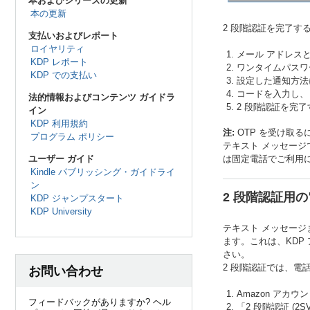
本およびシリーズの更新
本の更新
2 段階認証を完了する
支払いおよびレポート
ロイヤリティ
メール アドレス
KDP レポート
ワンタイムパスワー
KDP での支払い
設定した通知方法
コードを入力し、
法的情報およびコンテンツ ガイドラ
2 段階認証を完
イン
KDP 利用規約
注:
OTP を受け取
プログラム ポリシー
テキスト メッセージ
は固定電話でご利用に
ユーザー ガイド
Kindle パブリッシング・ガイドライ
ン
2 段階認証用
KDP ジャンプスタート
KDP University
テキスト メッセージ
ます。これは、KDP
さい。
2 段階認証では、電
お問い合わせ
Amazon アカウ
フィードバックがありますか? ヘル
「2 段階認証 (