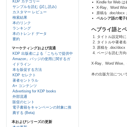
KDP カテゴリー
Kindle for
サンプルを読む (試し読み)
X-Ray、Wor
カスタマー レビュー
原稿を .doc/d
検索結果
ペルシア語の電子
本のリンク
ランキング
ヘブライ語とペ
本のトレンド データ
タイトル設定時に
要約
タイトルや著者名
原稿を .doc/
マーケティングおよび流通
ページを読む方向
KDP 出版者による「こちらで提供中
Amazon」バッジの使用に関するガ
X-Ray、Word
イドライン
本を販促する方法
本の出版方法につい
KDP セレクト
著者セントラル
A+ コンテンツ
Advertising for KDP books
外部流通
販促のヒント
電子書籍をキャンペーンの対象に推
薦する (Beta)
本およびシリーズの更新