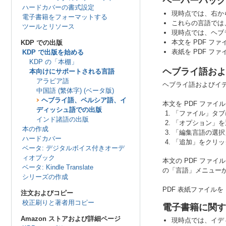
ペーパーバック
ハードカバーの書式設定
現時点では、右か
電子書籍をフォーマットする
これらの言語では
ツールとリソース
現時点では、ヘブ
本文を PDF 
KDP での出版
表紙を PDF 
KDP で出版を始める
KDP の「本棚」
ヘブライ語およ
本向けにサポートされる言語
アラビア語
ヘブライ語およびイデ
中国語 (繁体字) (ベータ版)
ヘブライ語、ペルシア語、イ
本文を PDF ファ
ディッシュ語での出版
「ファイル」タブ
インド諸語の出版
「オプション」を
本の作成
「編集言語の選択
ハードカバー
「追加」をクリッ
ベータ: デジタルボイス付きオーデ
ィオブック
本文の PDF ファ
ベータ: Kindle Translate
の「言語」メニュー
シリーズの作成
PDF 表紙ファイル
注文およびコピー
校正刷りと著者用コピー
電子書籍に関す
Amazon ストアおよび詳細ページ
現時点では、イデ