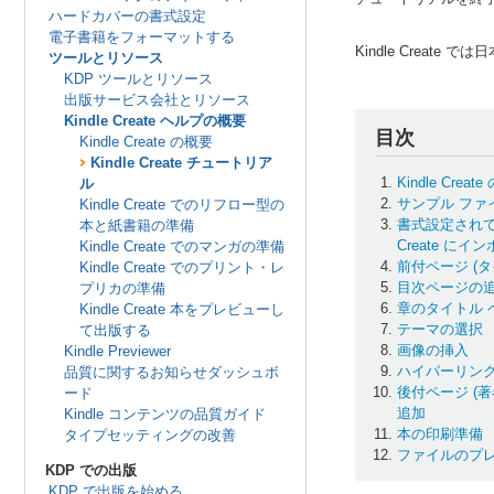
ハードカバーの書式設定
電子書籍をフォーマットする
Kindle Creat
ツールとリソース
KDP ツールとリソース
出版サービス会社とリソース
Kindle Create ヘルプの概要
目次
Kindle Create の概要
Kindle Create チュートリア
Kindle Cre
ル
サンプル ファ
Kindle Create でのリフロー型の
書式設定されてい
本と紙書籍の準備
Create にイ
Kindle Create でのマンガの準備
前付ページ (タ
Kindle Create でのプリント・レ
目次ページの追
プリカの準備
章のタイトル 
Kindle Create 本をプレビューし
テーマの選択
て出版する
画像の挿入
Kindle Previewer
ハイパーリン
品質に関するお知らせダッシュボ
後付ページ (
ード
追加
Kindle コンテンツの品質ガイド
本の印刷準備
タイプセッティングの改善
ファイルのプ
KDP での出版
KDP で出版を始める