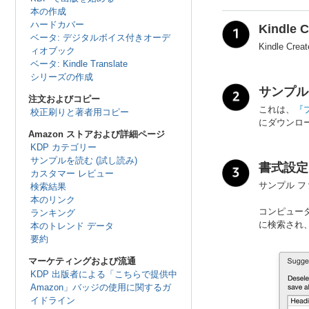
本の作成
ハードカバー
Kindle
ベータ: デジタルボイス付きオーデ
Kindle 
ィオブック
ベータ: Kindle Translate
シリーズの作成
サンプル
注文およびコピー
これは、
『
校正刷りと著者用コピー
にダウンロ
Amazon ストアおよび詳細ページ
KDP カテゴリー
サンプルを読む (試し読み)
書式設定さ
カスタマー レビュー
サンプル ファ
検索結果
本のリンク
コンピュー
ランキング
に検索され
本のトレンド データ
要約
マーケティングおよび流通
KDP 出版者による「こちらで提供中
Amazon」バッジの使用に関するガ
イドライン