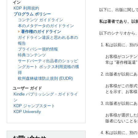
イン
KDP 利用規約
以下に、出版に関し
プログラム ポリシー
コンテンツ ガイドライン
私は著者であり、以
本のメタデータのガイドライン
著作権のガイドライン
以下のシナリオから
ガイドライン違反と思われる本の
報告
私は以前に、別の
プライバシー規約情報
特典コンテンツ
お客様がコンテン
サードパーティ出品者のショッピ
常は “著作権返
ングカート ボックス利用資格の獲
得
出版者が以前にあ
欧州森林破壊防止規則 (EUDR)
お客様がこの形式
ユーザー ガイド
とを示す、お客様
Kindle パブリッシング・ガイドライ
ン
出版者が以前にあ
KDP ジャンプスタート
KDP University
お客様が選択した
版者にないことを
私は以前に、別の K