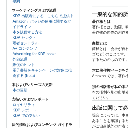
要約
マーケティングおよび流通
一般的な知的所
KDP 出版者による「こちらで提供中
Amazon」バッジの使用に関するガ
著作権とは
イドライン
著作権とは、動画、
本を販促する方法
著作物の原作の創作
KDP セレクト
著者セントラル
商標とは
A+ コンテンツ
商標とは、会社が自
Advertising for KDP books
ゴなど) のことで
外部流通
するためのものです
販促のヒント
電子書籍をキャンペーンの対象に推
本に著作権ページを
薦する (Beta)
Amazon では、
本およびシリーズの更新
別の出版者が私の本
本の更新
本の権利を別の出版
ください。
支払いおよびレポート
ロイヤリティ
出版に関して必
KDP レポート
場合によっては、本を
KDP での支払い
あることを確認する
法的情報およびコンテンツ ガイドラ
がご自身以外の作者