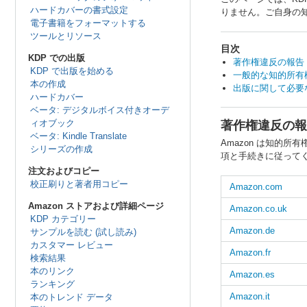
ハードカバーの書式設定
りません。ご自身の
電子書籍をフォーマットする
ツールとリソース
目次
KDP での出版
著作権違反の報告
KDP で出版を始める
一般的な知的所有権
本の作成
出版に関して必要な
ハードカバー
ベータ: デジタルボイス付きオーデ
ィオブック
著作権違反の報
ベータ: Kindle Translate
Amazon は知的
シリーズの作成
項と手続きに従って
注文およびコピー
校正刷りと著者用コピー
Amazon.com
Amazon ストアおよび詳細ページ
Amazon.co.uk
KDP カテゴリー
Amazon.de
サンプルを読む (試し読み)
カスタマー レビュー
Amazon.fr
検索結果
本のリンク
Amazon.es
ランキング
Amazon.it
本のトレンド データ