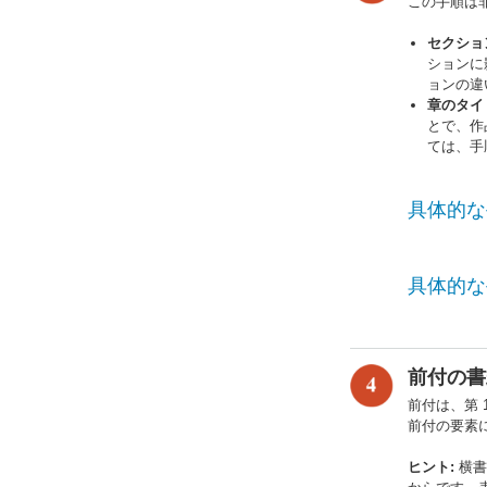
この手順は
セクショ
ションに
ョンの違
章のタイ
とで、作
ては、手
具体的な
具体的な
前付の書
前付は、第
前付の要素
ヒント:
横書