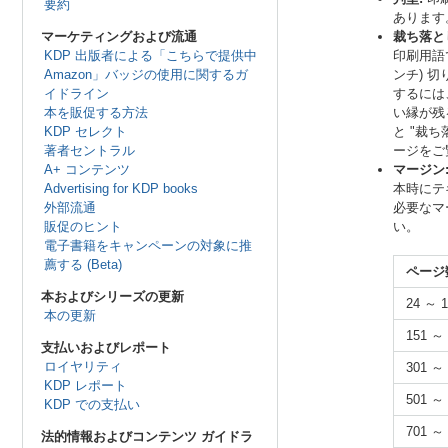
要約
あります
マーケティングおよび流通
裁ち落と
KDP 出版者による「こちらで提供中
印刷用語
Amazon」バッジの使用に関するガ
ンチ) 
イドライン
するには
本を販促する方法
い縁が残
KDP セレクト
と "裁
著者セントラル
ージをご
A+ コンテンツ
マージン
Advertising for KDP books
本時にテ
外部流通
必要なマ
販促のヒント
い。
電子書籍をキャンペーンの対象に推
薦する (Beta)
ページ
本およびシリーズの更新
24 ～ 
本の更新
151 ～
支払いおよびレポート
ロイヤリティ
301 ～
KDP レポート
501 ～
KDP での支払い
701 ～
法的情報およびコンテンツ ガイドラ