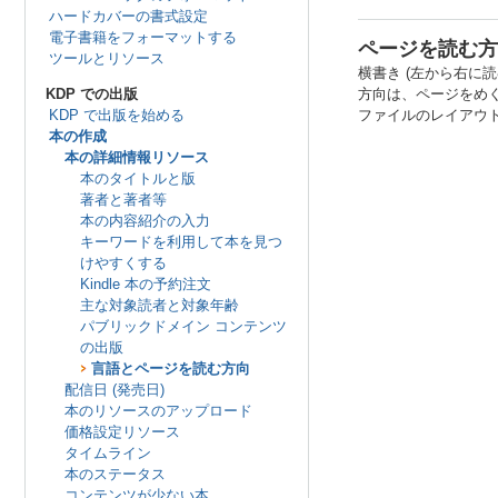
ハードカバーの書式設定
電子書籍をフォーマットする
ページを読む方
ツールとリソース
横書き (左から右に
KDP での出版
方向は、ページをめ
KDP で出版を始める
ファイルのレイアウ
本の作成
本の詳細情報リソース
本のタイトルと版
著者と著者等
本の内容紹介の入力
キーワードを利用して本を見つ
けやすくする
Kindle 本の予約注文
主な対象読者と対象年齢
パブリックドメイン コンテンツ
の出版
言語とページを読む方向
配信日 (発売日)
本のリソースのアップロード
価格設定リソース
タイムライン
本のステータス
コンテンツが少ない本