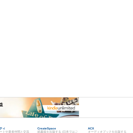
益
ティ
CreateSpace
ACX
ートや著者仲間と交流
紙書籍を出版する (日本ではご
オーディオブックを出版する