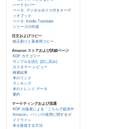
ハードカバー
ベータ: デジタルボイス付きオーデ
ィオブック
ベータ: Kindle Translate
シリーズの作成
注文およびコピー
校正刷りと著者用コピー
Amazon ストアおよび詳細ページ
KDP カテゴリー
サンプルを読む (試し読み)
カスタマー レビュー
検索結果
本のリンク
ランキング
本のトレンド データ
要約
マーケティングおよび流通
KDP 出版者による「こちらで提供中
Amazon」バッジの使用に関するガ
イドライン
本を販促する方法