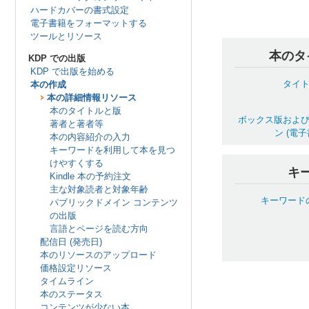
ハードカバーの書式設定
電子書籍をフォーマットする
ツールとリソース
本のタ
KDP での出版
KDP で出版を始める
タイ
本の作成
本の詳細情報リソース
本のタイトルと版
ボックス版およ
著者と著者等
ン (電
本の内容紹介の入力
キーワードを利用して本を見つ
けやすくする
キ
Kindle 本の予約注文
主な対象読者と対象年齢
キーワード
パブリックドメイン コンテンツ
の出版
言語とページを読む方向
配信日 (発売日)
本のリソースのアップロード
価格設定リソース
タイムライン
本のステータス
コンテンツが少ない本