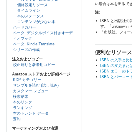
い場合は本を出版で
価格設定リソース
タイムライン
注:
本のステータス
ISBN と出版
コンテンツが少ない本
す。「unknow
ハードカバー
「出版社」フィール
ベータ: デジタルボイス付きオーデ
ィオブック
ベータ: Kindle Translate
シリーズの作成
便利なリソース
注文およびコピー
ISBN の入手と比
校正刷りと著者用コピー
ISBN の変更また
ISBN エラーの
Amazon ストアおよび詳細ページ
ISBN とバーコー
KDP カテゴリー
サンプルを読む (試し読み)
カスタマー レビュー
検索結果
本のリンク
ランキング
本のトレンド データ
要約
マーケティングおよび流通