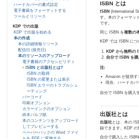
ISBN とは
ハードカバーの書式設定
電子書籍をフォーマットする
ISBN
(Internat
ツールとリソース
す。本のフォーマット 
です。
KDP での出版
KDP で出版を始める
同じ ISBN を
複数の
本の作成
KDP では ISBN
本の詳細情報リソース
配信日 (発売日)
KDP から無料の 
本のリソースのアップロード
自分で ISBN を
電子書籍のアクセシビリティ
ISBN と出版社とは?
注:
ISBN の取得
Amazon が提
ISBN の変更または表示
現在、ハードカバ
ISBN エラーのトラブルシュ
ーティング
自分で ISBN を購
バーコード
印刷オプション
カラーインクのオプション
出版社とは
砕木パルプ紙
本のコンテンツをアップロード
出版社
とは、本の I
してプレビューする
録できます。KDP の
ペーパーバックの Word ファイ
自分で購入した ISB
ルを PDF に変換する