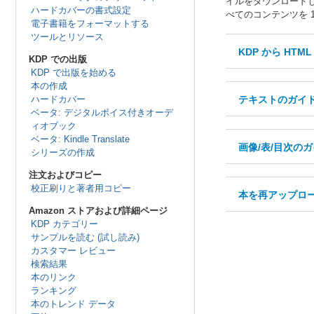
イルをダウンロードし
ハードカバーの書式設定
べてのコンテンツを 
電子書籍をフォーマットする
ツールとリソース
KDP から HT
KDP での出版
KDP で出版を始める
本の作成
ハードカバー
テキストのガイ
ベータ: デジタルボイス付きオーデ
ィオブック
ベータ: Kindle Translate
画像/表/目次の
シリーズの作成
注文およびコピー
校正刷りと著者用コピー
本を再アップロ
Amazon ストアおよび詳細ページ
KDP カテゴリー
サンプルを読む (試し読み)
カスタマー レビュー
検索結果
本のリンク
ランキング
本のトレンド データ